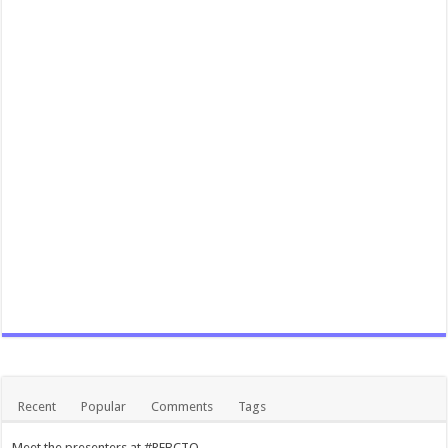
Recent
Popular
Comments
Tags
Meet the presenters at #REBCTO