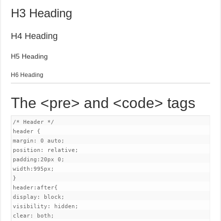
H3 Heading
H4 Heading
H5 Heading
H6 Heading
The <pre> and <code> tags
/* Header */

header {

margin: 0 auto;

position: relative;

padding:20px 0;

width:995px;

}

header:after{

display: block;

visibility: hidden;

clear: both;
