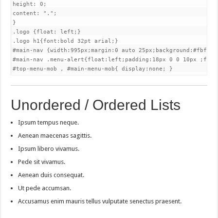
height: 0;

content: ".";

}

.logo {float: left;}

.logo h1{font:bold 32pt arial;}

#main-nav {width:995px;margin:0 auto 25px;background:#fbfbfb
#main-nav .menu-alert{float:left;padding:18px 0 0 10px ;font-
#top-menu-mob , #main-menu-mob{ display:none; }
Unordered / Ordered Lists
Ipsum tempus neque.
Aenean maecenas sagittis.
Ipsum libero vivamus.
Pede sit vivamus.
Aenean duis consequat.
Ut pede accumsan.
Accusamus enim mauris tellus vulputate senectus praesent.